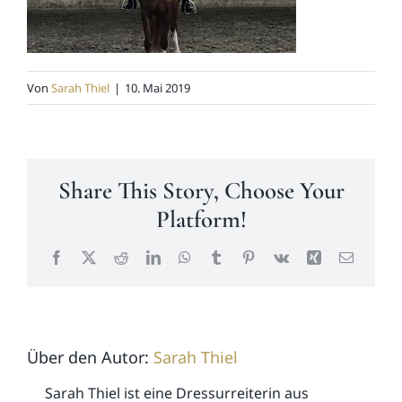
News
Von
Sarah Thiel
|
10. Mai 2019
Kontakt
Share This Story, Choose Your
Platform!
Facebook
X
Reddit
LinkedIn
WhatsApp
Tumblr
Pinterest
Vk
Xing
E-
Mail
Über den Autor:
Sarah Thiel
Sarah Thiel ist eine Dressurreiterin aus