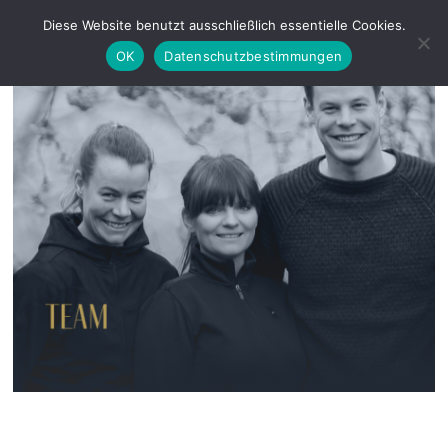
Zum
Diese Website benutzt ausschließlich essentielle Cookies.
Tog
Inhalt
OK
Datenschutzbestimmungen
springen
Nav
Ausbildung & Beritt
Hengstvorbereitung
Schau & SLP
Vermarktung
Aufzucht
Team