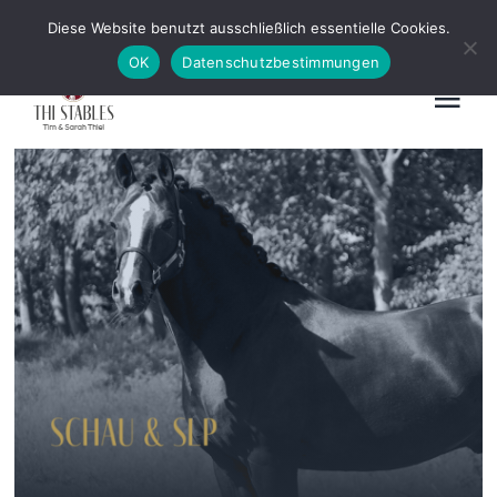
Zum
News
Kontakt
Diese Website benutzt ausschließlich essentielle Cookies.
Inhalt
OK
Datenschutzbestimmungen
springen
Tog
Nav
Home
Ausbildung & Beritt
Hengstvorbereitung
Schau
Vermarktung