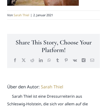
News
Von
Sarah Thiel
|
2. Januar 2021
Kontakt
Share This Story, Choose Your
Platform!
Facebook
X
Reddit
LinkedIn
WhatsApp
Tumblr
Pinterest
Vk
Xing
E-
Mail
Über den Autor:
Sarah Thiel
Sarah Thiel ist eine Dressurreiterin aus
Schleswig-Holstein, die sich vor allem auf die