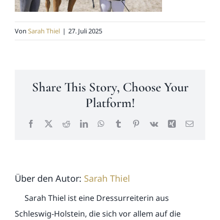
News
Von
Sarah Thiel
|
27. Juli 2025
Kontakt
Share This Story, Choose Your
Platform!
Facebook
X
Reddit
LinkedIn
WhatsApp
Tumblr
Pinterest
Vk
Xing
E-
Mail
Über den Autor:
Sarah Thiel
Sarah Thiel ist eine Dressurreiterin aus
Schleswig-Holstein, die sich vor allem auf die