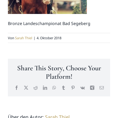
News
Bronze Landeschampionat Bad Segeberg
Kontakt
Von
Sarah Thiel
|
4. Oktober 2018
Share This Story, Choose Your
Platform!
Facebook
X
Reddit
LinkedIn
WhatsApp
Tumblr
Pinterest
Vk
Xing
E-
Mail
Über den Autor:
Sarah Thiel