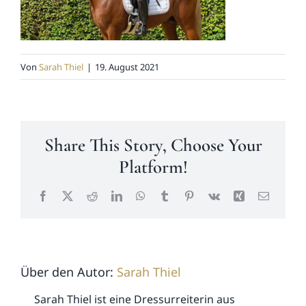
News
Von
Sarah Thiel
|
19. August 2021
Kontakt
Share This Story, Choose Your
Platform!
Facebook
X
Reddit
LinkedIn
WhatsApp
Tumblr
Pinterest
Vk
Xing
E-
Mail
Über den Autor:
Sarah Thiel
Sarah Thiel ist eine Dressurreiterin aus