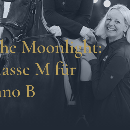
the Moonlight:
lasse M für
ano B