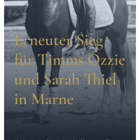
Aufzucht
Team
Erneuter Sieg
für Timms Ozzie
und Sarah Thiel
in Marne