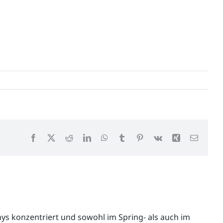
Facebook
X
Reddit
LinkedIn
WhatsApp
Tumblr
Pinterest
Vk
Xing
E-
Mail
onys konzentriert und sowohl im Spring- als auch im