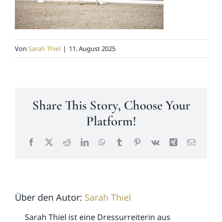
News
Von
Sarah Thiel
|
11. August 2025
Kontakt
Share This Story, Choose Your
Platform!
Facebook
X
Reddit
LinkedIn
WhatsApp
Tumblr
Pinterest
Vk
Xing
E-
Mail
Über den Autor:
Sarah Thiel
Sarah Thiel ist eine Dressurreiterin aus