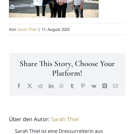
News
Von
Sarah Thiel
|
11. August 2025
Kontakt
Share This Story, Choose Your
Platform!
Facebook
X
Reddit
LinkedIn
WhatsApp
Tumblr
Pinterest
Vk
Xing
E-
Mail
Über den Autor:
Sarah Thiel
Sarah Thiel ist eine Dressurreiterin aus