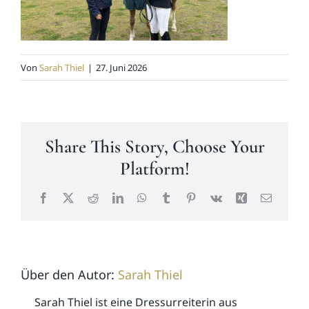
News
Von
Sarah Thiel
|
27. Juni 2026
Kontakt
Share This Story, Choose Your
Platform!
Facebook
X
Reddit
LinkedIn
WhatsApp
Tumblr
Pinterest
Vk
Xing
E-
Mail
Über den Autor:
Sarah Thiel
Sarah Thiel ist eine Dressurreiterin aus