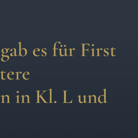
ab es für First
tere
n in Kl. L und