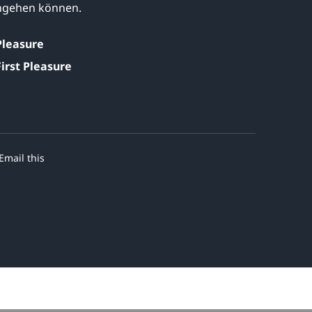
angehen können.
 Pleasure
First Pleasure
Email this