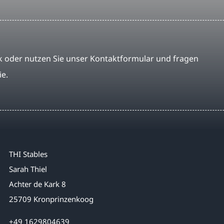
 oder nutzen Sie unser Kontaktformular und fragen
ie.
THI Stables
Sarah Thiel
Achter de Kark 8
25709 Kronprinzenkoog
+49 1629804639