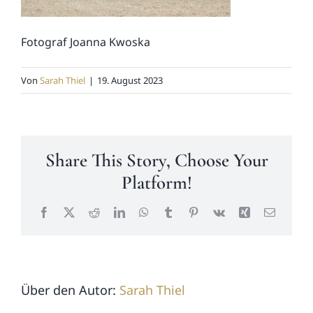
News
Fotograf Joanna Kwoska
Kontakt
Von
Sarah Thiel
|
19. August 2023
Share This Story, Choose Your
Platform!
Facebook
X
Reddit
LinkedIn
WhatsApp
Tumblr
Pinterest
Vk
Xing
E-
Mail
Über den Autor:
Sarah Thiel