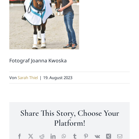
News
Kontakt
Fotograf Joanna Kwoska
Von
Sarah Thiel
|
19. August 2023
Share This Story, Choose Your
Platform!
Facebook
X
Reddit
LinkedIn
WhatsApp
Tumblr
Pinterest
Vk
Xing
E-