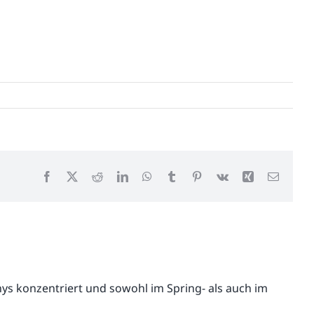
Facebook
X
Reddit
LinkedIn
WhatsApp
Tumblr
Pinterest
Vk
Xing
E-
Mail
onys konzentriert und sowohl im Spring- als auch im