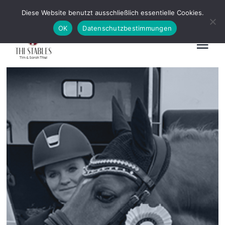
Zum
News
Kontakt
Diese Website benutzt ausschließlich essentielle Cookies.
Inhalt
OK
Datenschutzbestimmungen
springen
Tog
Nav
Home
Ausbildung & Beritt
Hengstvorbereitung
Schau
Vermarktung