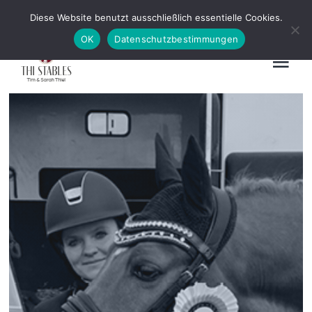
Zum
News
Kontakt
Diese Website benutzt ausschließlich essentielle Cookies.
Inhalt
OK
Datenschutzbestimmungen
springen
Tog
Nav
Home
Ausbildung & Beritt
Hengstvorbereitung
Schau
Vermarktung