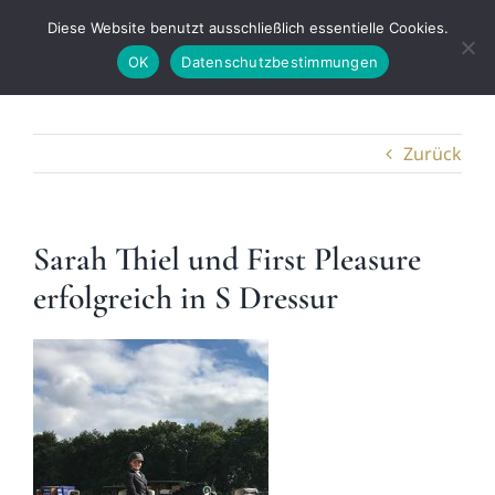
Zum
Diese Website benutzt ausschließlich essentielle Cookies.
Tog
Inhalt
OK
Datenschutzbestimmungen
springen
Nav
Ausbildung & Beritt
Zurück
Hengstvorbereitung
Sarah Thiel und First Pleasure
Schau & SLP
erfolgreich in S Dressur
Vermarktung
Aufzucht
Team