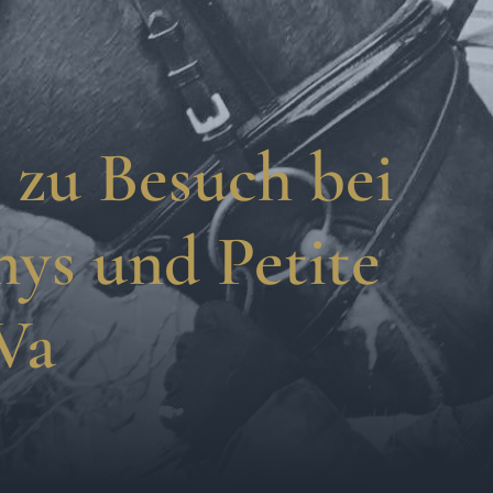
i zu Besuch bei
ys und Petite
Va