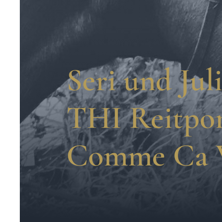
Seri und Jul
THI Reitpon
Comme Ca 