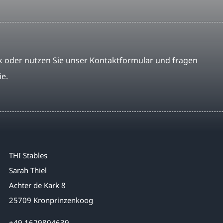
 oder nutzen Sie unser Kontaktformular und fragen
ie.
THI Stables
Sarah Thiel
Achter de Kark 8
25709 Kronprinzenkoog
+49 1629804639