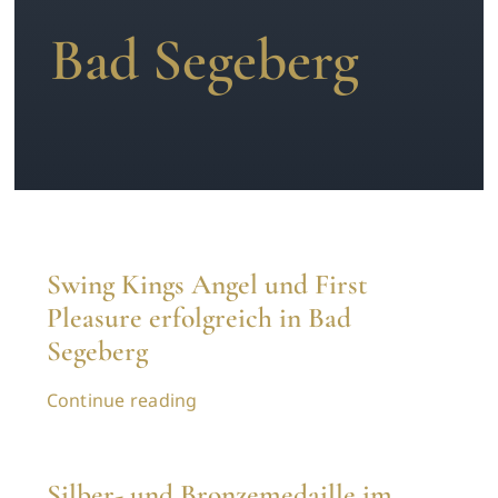
Bad Segeberg
News
Kontakt
Swing Kings Angel und First
Pleasure erfolgreich in Bad
Segeberg
Continue reading
Silber- und Bronzemedaille im