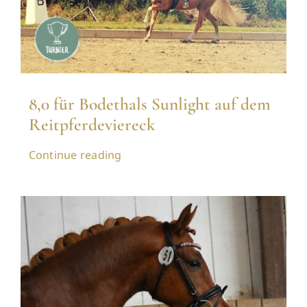
8,0 für Bodethals Sunlight auf dem
Reitpferdeviereck
Continue reading