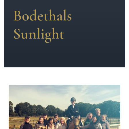
Bodethals
News
Sunlight
Kontakt