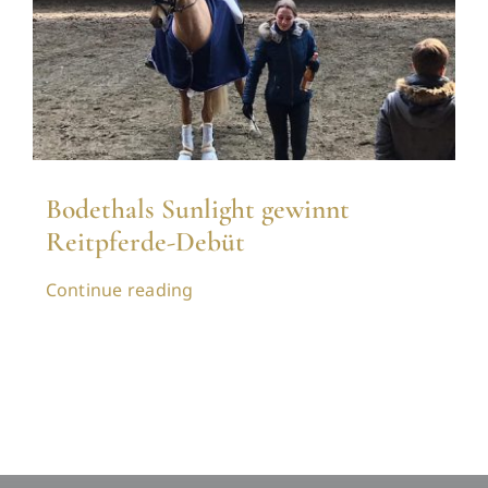
Bodethals Sunlight gewinnt
Reitpferde-Debüt
Continue reading