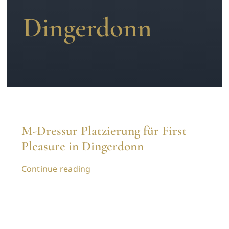
Dingerdonn
News
Kontakt
M-Dressur Platzierung für First
Pleasure in Dingerdonn
Continue reading