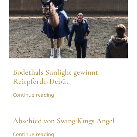
Bodethals Sunlight gewinnt
Reitpferde-Debüt
Continue reading
Abschied von Swing Kings Angel
Continue reading