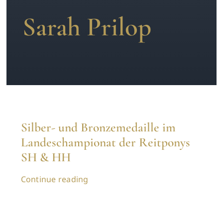
Sarah Prilop
News
Kontakt
Silber- und Bronzemedaille im
Landeschampionat der Reitponys
SH & HH
Continue reading