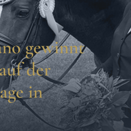
ano gewinnt
auf der
age in