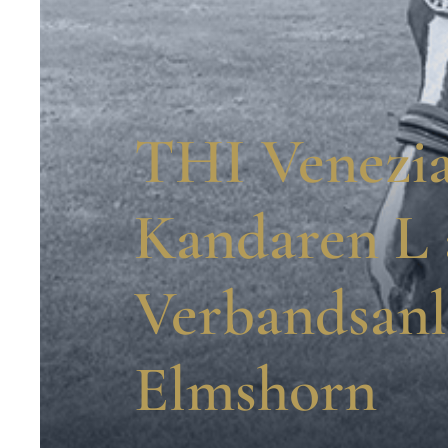
THI Venezi
Kandaren L 
Verbandsanl
Elmshorn