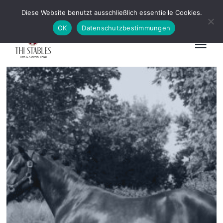
Zum
News
Kontakt
Diese Website benutzt ausschließlich essentielle Cookies.
Inhalt
OK
Datenschutzbestimmungen
springen
Tog
Nav
Home
Ausbildung & Beritt
Hengstvorbereitung
Schau
Vermarktung