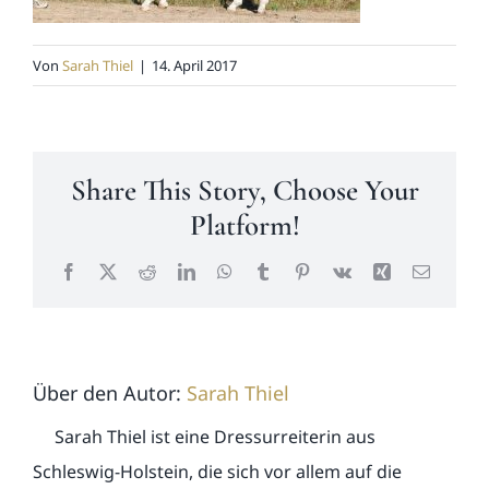
News
Von
Sarah Thiel
|
14. April 2017
Kontakt
Share This Story, Choose Your
Platform!
Facebook
X
Reddit
LinkedIn
WhatsApp
Tumblr
Pinterest
Vk
Xing
E-
Mail
Über den Autor:
Sarah Thiel
Sarah Thiel ist eine Dressurreiterin aus
Schleswig-Holstein, die sich vor allem auf die