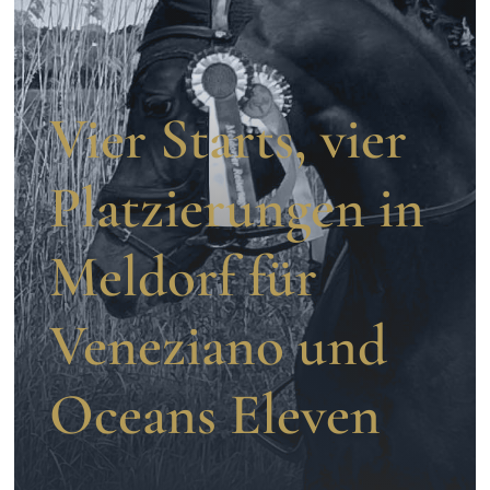
Aufzucht
Team
Vier Starts, vier
Platzierungen in
Meldorf für
Veneziano und
Oceans Eleven