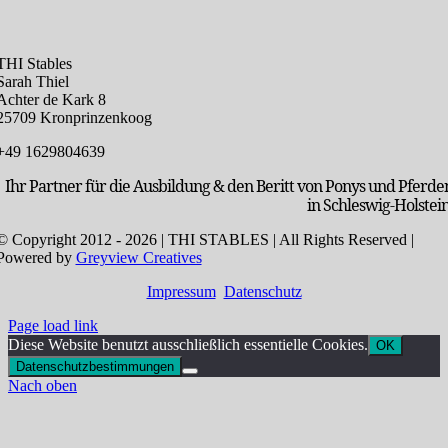
THI Stables
Sarah Thiel
Achter de Kark 8
25709 Kronprinzenkoog
+49 1629804639
Ihr Partner für die Ausbildung & den Beritt von Ponys und Pferde
in Schleswig-Holstein
© Copyright 2012 - 2026 | THI STABLES | All Rights Reserved |
Powered by
Greyview Creatives
Impressum
Datenschutz
Page load link
Diese Website benutzt ausschließlich essentielle Cookies.
OK
Datenschutzbestimmungen
Nach oben