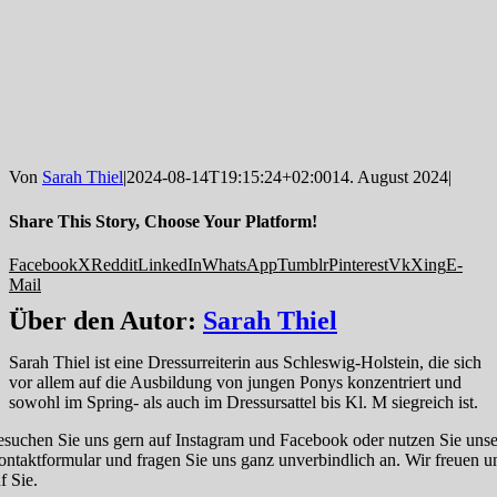
Von
Sarah Thiel
|
2024-08-14T19:15:24+02:00
14. August 2024
|
Share This Story, Choose Your Platform!
Facebook
X
Reddit
LinkedIn
WhatsApp
Tumblr
Pinterest
Vk
Xing
E-
Mail
Über den Autor:
Sarah Thiel
Sarah Thiel ist eine Dressurreiterin aus Schleswig-Holstein, die sich
vor allem auf die Ausbildung von jungen Ponys konzentriert und
sowohl im Spring- als auch im Dressursattel bis Kl. M siegreich ist.
suchen Sie uns gern auf Instagram und Facebook oder nutzen Sie unse
ntaktformular und fragen Sie uns ganz unverbindlich an. Wir freuen u
f Sie.