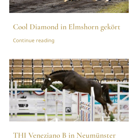
Cool Diamond in Elmshorn gekört
Continue reading
THI Veneziano B in Neumünster