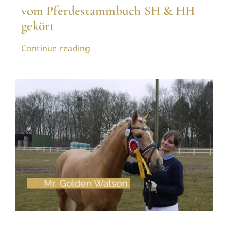
vom Pferdestammbuch SH & HH
gekört
Continue reading